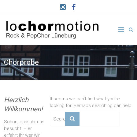
Chorprobe
Herzlich
It seems we can’t find what you’re
looking for. Perhaps searching can help.
Willkommen!
Schön, dass ihr uns
besucht. Hier
erfahrt ihr wer wir