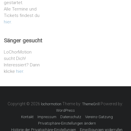
gestartet.
Alle Termine und
Tickets findest du
hier.
Sänger gesucht
LoChorMotion
sucht Dich!
Interessiert? Dann
klicke
hier.
Copyright © 2026
Theme by:
Powered by:
lochormotion
ThemeGrill
WordPress
Kontakt
Impressum
Datenschutz
Vereins-Satzung
Privatsphäre-Einstellungen ändern
Historie der Privatsphäre-Einstellungen
Einwilligungen widerrufen